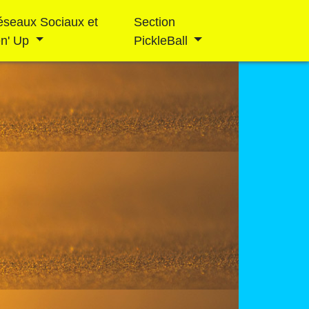
éseaux Sociaux et
Section
en' Up
PickleBall